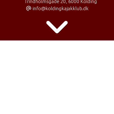
Trindholmsgade 20
,
6000 Kolding
info@koldingkajakklub.dk