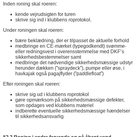
Inden roning skal roeren:
kende vejrudsigten for turen
skrive sig ind i klubbens roprotokol.
Under roningen skal roeren:
bære beklædning, der er tilpasset de aktuelle forhold
medbringe en CE-mærket (typegodkendt) svømme-
eller redningsvest i overensstemmelse med DKF’s
sikkerhedsbestemmelser samt
medbringe det nødvendige sikkerhedsmæssige udstyr
herunder dækken (”spraydeck”), pumpe eller øse, i
havkajak også pagajflyder (”paddlefloat”)
Efter roningen skal roeren:
skrive sig ud i klubbens roprotokol
gøre opmærksom på sikkerhedsmæssige defekter,
som opdages ved klubbens materiel
indberette eventuelle sikkerhedsmæssige hændelser
til sikkerhedsansvarlig