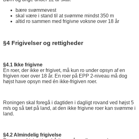
bære svømmevest
skal være i stand til at svømme mindst 350 m
altid ro sammen med frigivne voksne over 18 år
§4 Frigivelser og rettigheder
§4.1 Ikke frigivne
En roer, der ikke er frigivet, må kun ro under opsyn af en
frigiven roer over 18 år. En roer på EPP 2-niveau må dog
højst have opsyn med én ikke-frigiven roer.
Roningen skal foregå i dagtiden i dagligt rovand ved højst 5
m/s og så tæt på land, at den ikke frigivne roer kan svømme i
land.
§4.2 Almindelig frigivelse