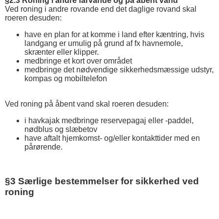
§2.3 Roning i andre farvande og på åbent vand
Ved roning i andre rovande end det daglige rovand skal
roeren desuden:
have en plan for at komme i land efter kæntring, hvis
landgang er umulig på grund af fx havnemole,
skrænter eller klipper.
medbringe et kort over området
medbringe det nødvendige sikkerhedsmæssige udstyr,
kompas og mobiltelefon
Ved roning på åbent vand skal roeren desuden:
i havkajak medbringe reservepagaj eller -paddel,
nødblus og slæbetov
have aftalt hjemkomst- og/eller kontakttider med en
pårørende.
§3 Særlige bestemmelser for sikkerhed ved
roning