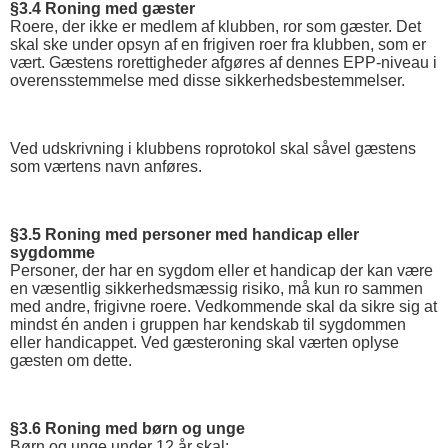
§3.4 Roning med gæster
Roere, der ikke er medlem af klubben, ror som gæster. Det
skal ske under opsyn af en frigiven roer fra klubben, som er
vært. Gæstens rorettigheder afgøres af dennes EPP-niveau i
overensstemmelse med disse sikkerhedsbestemmelser.
Ved udskrivning i klubbens roprotokol skal såvel gæstens
som værtens navn anføres.
§3.5 Roning med personer med handicap eller
sygdomme
Personer, der har en sygdom eller et handicap der kan være
en væsentlig sikkerhedsmæssig risiko, må kun ro sammen
med andre, frigivne roere. Vedkommende skal da sikre sig at
mindst én anden i gruppen har kendskab til sygdommen
eller handicappet. Ved gæsteroning skal værten oplyse
gæsten om dette.
§3.6 Roning med børn og unge
Børn og unge under 12 år skal: