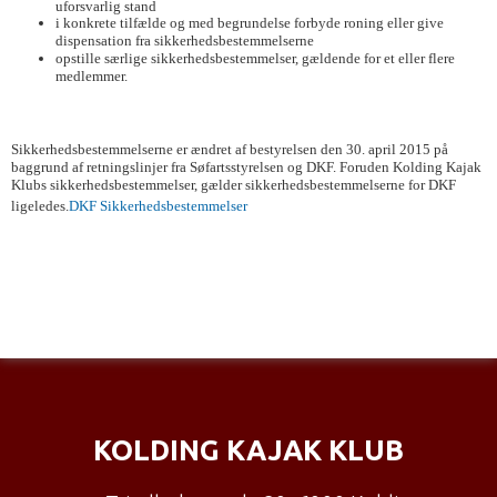
uforsvarlig stand
i konkrete tilfælde og med begrundelse forbyde roning eller give
dispensation fra sikkerhedsbestemmelserne
opstille særlige sikkerhedsbestemmelser, gældende for et eller flere
medlemmer
.
Sikkerhedsbestemmelserne er ændret af bestyrel
sen den 30. april 2015 på
baggrund af retningslinjer fra Søfartsstyrelsen og DKF.
Foruden Kolding Kajak
Klubs sikkerhedsbestemmelser, gælder sikkerhedsbestemmelserne
for DKF
ligeledes.
DKF Sikkerhedsbestemmelser
KOLDING KAJAK KLUB