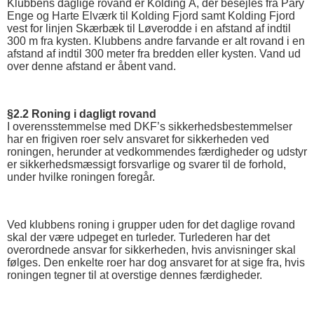
Klubbens daglige rovand er Kolding Å, der besejles fra Påry
Enge og Harte Elværk til Kolding Fjord samt Kolding Fjord
vest for linjen Skærbæk til Løverodde i en afstand af indtil
300 m fra kysten. Klubbens andre farvande er alt rovand i en
afstand af indtil 300 meter fra bredden eller kysten. Vand ud
over denne afstand er åbent vand.
§2.2 Roning i dagligt rovand
I overensstemmelse med DKF’s sikkerhedsbestemmelser
har en frigiven roer selv ansvaret for sikkerheden ved
roningen, herunder at vedkommendes færdigheder og udstyr
er sikkerhedsmæssigt forsvarlige og svarer til de forhold,
under hvilke roningen foregår.
Ved klubbens roning i grupper uden for det daglige rovand
skal der være udpeget en turleder. Turlederen har det
overordnede ansvar for sikkerheden, hvis anvisninger skal
følges. Den enkelte roer har dog ansvaret for at sige fra, hvis
roningen tegner til at overstige dennes færdigheder.