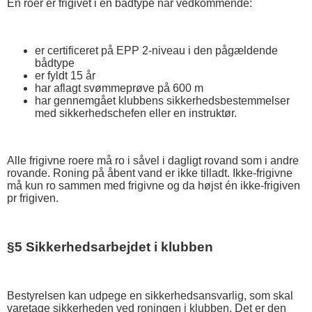
En roer er frigivet i en bådtype når vedkommende:
er certificeret på EPP 2-niveau i den pågældende
bådtype
er fyldt 15 år
har aflagt svømmeprøve på 600 m
har gennemgået klubbens sikkerhedsbestemmelser
med sikkerhedschefen eller en instruktør.
Alle frigivne roere må ro i såvel i dagligt rovand som i andre
rovande. Roning på åbent vand er ikke tilladt. Ikke-frigivne
må kun ro sammen med frigivne og da højst én ikke-frigiven
pr frigiven.
§5 Sikkerhedsarbejdet i klubben
Bestyrelsen kan udpege en sikkerhedsansvarlig, som skal
varetage sikkerheden ved roningen i klubben. Det er den