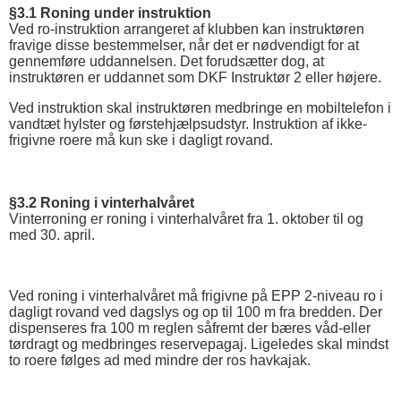
§3.1 Roning under instruktion
Ved ro-instruktion arrangeret af klubben kan instruktøren
fravige disse bestemmelser, når det er nødvendigt for at
gennemføre uddannelsen. Det forudsætter dog, at
instruktøren er uddannet som DKF Instruktør 2 eller højere.
Ved instruktion skal instruktøren medbringe en mobiltelefon i
vandtæt hylster og førstehjælpsudstyr. Instruktion af ikke-
frigivne roere må kun ske i dagligt rovand.
§3.2 Roning i vinterhalvåret
Vinterroning er roning i vinterhalvåret fra 1. oktober til og
med 30. april.
Ved roning i vinterhalvåret må frigivne på EPP 2-niveau ro i
dagligt rovand ved dagslys og op til 100 m fra bredden. Der
dispenseres fra 100 m reglen såfremt der bæres våd-eller
tørdragt og medbringes reservepagaj. Ligeledes skal mindst
to roere følges ad med mindre der ros havkajak.