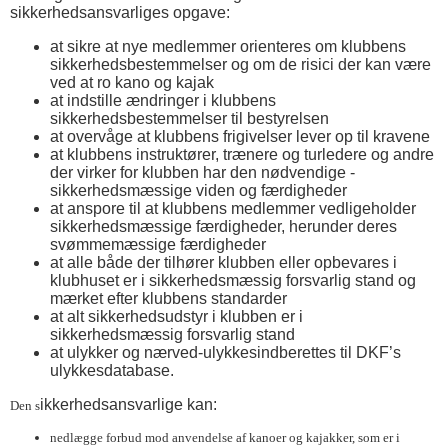
sikkerhedsansvarliges opgave:
at sikre at nye medlemmer orienteres om klubbens
sikkerhedsbestemmelser og om de risici der kan være
ved at ro kano og kajak
at indstille ændringer i klubbens
sikkerhedsbestemmelser til bestyrelsen
at overvåge at klubbens frigivelser lever op til kravene
at klubbens instruktører, trænere og turledere og andre
der virker for klubben har den nødvendige -
sikkerhedsmæssige viden og færdigheder
at anspore til at klubbens medlemmer vedligeholder
sikkerhedsmæssige færdigheder, herunder deres
svømmemæssige færdigheder
at alle både der tilhører klubben eller opbevares i
klubhuset er i sikkerhedsmæssig forsvarlig stand og
mærket efter klubbens standarder
at alt sikkerhedsudstyr i klubben er i
sikkerhedsmæssig forsvarlig stand
at ulykker og nærved-ulykkesindberettes til DKF’s
ulykkesdatabase.
ikkerhedsansvarlige kan:
Den s
nedlægge forbud mod anvendelse af kanoer og kajakker, som er i