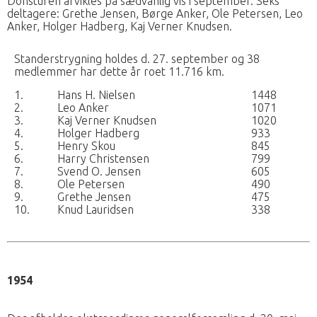
Donsturen afvikles på sædvanlig vis i september. Seks
deltagere: Grethe Jensen, Børge Anker, Ole Petersen, Leo
Anker, Holger Hadberg, Kaj Verner Knudsen.
Standerstrygning holdes d. 27. september og 38
medlemmer har dette år roet 11.716 km.
1.
Hans H. Nielsen
1448
2.
Leo Anker
1071
3.
Kaj Verner Knudsen
1020
4.
Holger Hadberg
933
5.
Henry Skou
845
6.
Harry Christensen
799
7.
Svend O. Jensen
605
8.
Ole Petersen
490
9.
Grethe Jensen
475
10.
Knud Lauridsen
338
1954