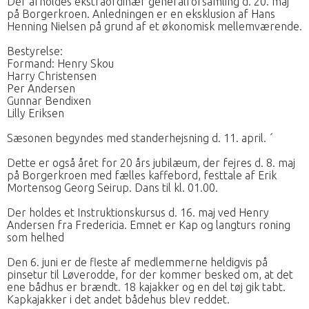
Der afholdes ekstraordinær generalforsamling d. 20. maj
på Borgerkroen. Anledningen er en eksklusion af Hans
Henning Nielsen på grund af et økonomisk mellemværende.
Bestyrelse:
Formand: Henry Skou
Harry Christensen
Per Andersen
Gunnar Bendixen
Lilly Eriksen
Sæsonen begyndes med standerhejsning d. 11. april. ´
Dette er også året for 20 års jubilæum, der fejres d. 8. maj
på Borgerkroen med fælles kaffebord, festtale af Erik
Mortensog Georg Seirup. Dans til kl. 01.00.
Der holdes et Instruktionskursus d. 16. maj ved Henry
Andersen fra Fredericia. Emnet er Kap og langturs roning
som helhed
Den 6. juni er de fleste af medlemmerne heldigvis på
pinsetur til Løverodde, for der kommer besked om, at det
ene bådhus er brændt. 18 kajakker og en del tøj gik tabt.
Kapkajakker i det andet bådehus blev reddet.