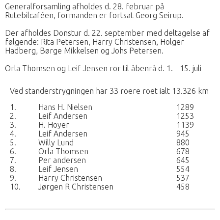
Generalforsamling afholdes d. 28. februar på
Rutebilcaféen, formanden er fortsat Georg Seirup.
Der afholdes Donstur d. 22. september med deltagelse af
følgende: Rita Petersen, Harry Christensen, Holger
Hadberg, Børge Mikkelsen og Johs Petersen.
Orla Thomsen og Leif Jensen ror til åbenrå d. 1. - 15. juli
Ved standerstrygningen har 33 roere roet ialt 13.326 km
1.
Hans H. Nielsen
1289
2.
Leif Andersen
1253
3.
H. Hoyer
1139
4.
Leif Andersen
945
5.
Willy Lund
880
6.
Orla Thomsen
678
7.
Per andersen
645
8.
Leif Jensen
554
9.
Harry Christensen
537
10.
Jørgen R Christensen
458