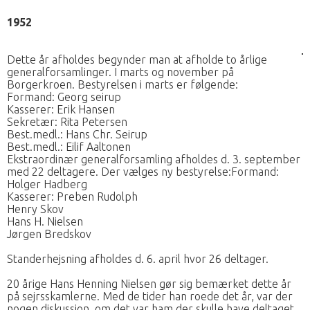
1952
Dette år afholdes begynder man at afholde to årlige
generalforsamlinger. I marts og november på
Borgerkroen. Bestyrelsen i marts er følgende:
Formand: Georg seirup
Kasserer: Erik Hansen
Sekretær: Rita Petersen
Best.medl.: Hans Chr. Seirup
Best.medl.: Eilif Aaltonen
Ekstraordinær generalforsamling afholdes d. 3. september
med 22 deltagere. Der vælges ny bestyrelse:Formand:
Holger Hadberg
Kasserer: Preben Rudolph
Henry Skov
Hans H. Nielsen
Jørgen Bredskov
Standerhejsning afholdes d. 6. april hvor 26 deltager.
20 årige Hans Henning Nielsen gør sig bemærket dette år
på sejrsskamlerne. Med de tider han roede det år, var der
nogen diskussion, om det var ham der skulle have deltaget