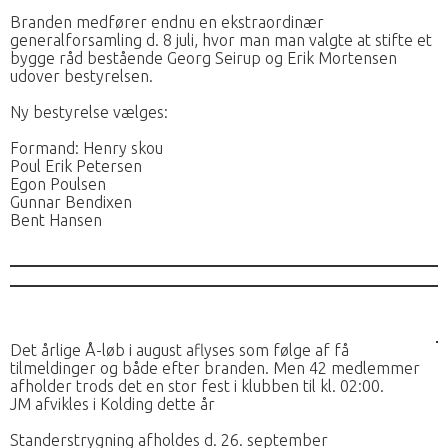
Branden medfører endnu en ekstraordinær
generalforsamling d. 8 juli, hvor man man valgte at stifte et
bygge råd bestående Georg Seirup og Erik Mortensen
udover bestyrelsen.
Ny bestyrelse vælges:
Formand: Henry skou
Poul Erik Petersen
Egon Poulsen
Gunnar Bendixen
Bent Hansen
Det årlige Å-løb i august aflyses som følge af få
tilmeldinger og både efter branden. Men 42 medlemmer
afholder trods det en stor fest i klubben til kl. 02:00.
JM afvikles i Kolding dette år
Standerstrygning afholdes d. 26. september