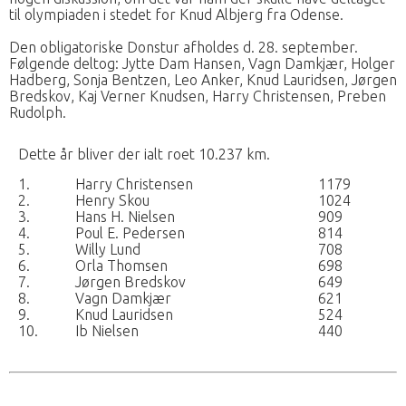
til olympiaden i stedet for Knud Albjerg fra Odense.
Den obligatoriske Donstur afholdes d. 28. september.
Følgende deltog: Jytte Dam Hansen, Vagn Damkjær, Holger
Hadberg, Sonja Bentzen, Leo Anker, Knud Lauridsen, Jørgen
Bredskov, Kaj Verner Knudsen, Harry Christensen, Preben
Rudolph.
Dette år bliver der ialt roet 10.237 km.
1.
Harry Christensen
1179
2.
Henry Skou
1024
3.
Hans H. Nielsen
909
4.
Poul E. Pedersen
814
5.
Willy Lund
708
6.
Orla Thomsen
698
7.
Jørgen Bredskov
649
8.
Vagn Damkjær
621
9.
Knud Lauridsen
524
10.
Ib Nielsen
440