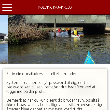
KOLDING KAJAK KLUB
Skriv din e-mailadresse i feltet herunder.
Systemet danner et nyt password til dig, dette
password kan du selv rette/ændre bagefter ved at
logge ind på din profil.
Bemærk at har du kun glemt dit brugernavn, og altså
ikke dit password vil der alligevel af sikkerhedsmæssige
årsager blive dannet et nyt password til dig.